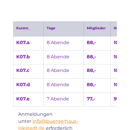
Kursnr.
Tage
Mitglieder
Nicht-Mi
K07.a
8 Abende
88,-
104,-
K07.b
8 Abende
88,-
104,-
K07
.c
8 Abende
88,-
104,-
K07
.d
8 Abende
88,-
104,-
K07
.e
7 Abende
77,-
91,-
Anmeldungen 
unter 
info@buergerhaus-
lokstedt.de
 erforderlich