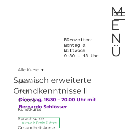
M
E
N
Bürozeiten:
Montag &
Ü
Mittwoch
9:30 – 13 Uhr
Alle Kurse
Spanisch erweiterte
Alle Kurse
Grundkenntnisse II
Yoga
Dienstag, 18:30 – 20:00 Uhr
 mit 
Qi Gong
Bernardo Schlösser
Kunstkurse
Sprachkurse
Aktuell: Freie Plätze
Gesundheitskurse