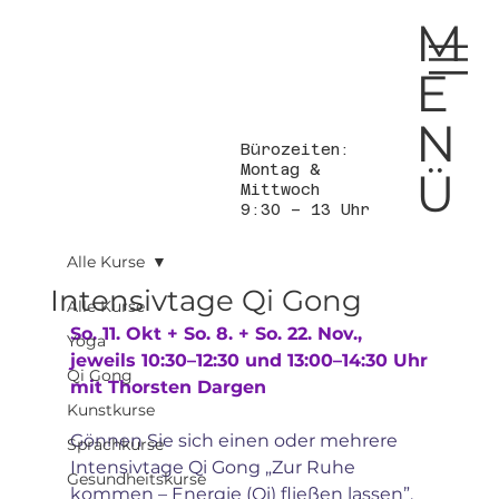
M
E
N
Bürozeiten:
Montag &
Ü
Mittwoch
9:30 – 13 Uhr
Alle Kurse
Intensivtage Qi Gong
Alle Kurse
So. 11. Okt + So. 8. + So. 22. Nov.,  
Yoga
jeweils 10:30–12:30 und 13:00–14:30 Uhr
Qi Gong
mit Thorsten Dargen
Kunstkurse
Gönnen Sie sich einen oder mehrere 
Sprachkurse
Intensivtage Qi Gong „Zur Ruhe 
Gesundheitskurse
kommen – Energie (Qi) fließen lassen”. 