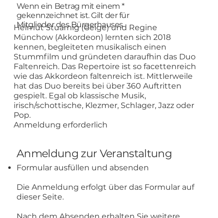
Wenn ein Betrag mit einem *
gekennzeichnet ist. Gilt der für
Mitglieder des Bürgerhauses
Helmut Stuarnig (Geige) und Regine
Münchow (Akkordeon) lernten sich 2018
kennen, begleiteten musikalisch einen
Stummfilm und gründeten daraufhin das Duo
Faltenreich. Das Repertoire ist so facettenreich
wie das Akkordeon faltenreich ist. Mittlerweile
hat das Duo bereits bei über 360 Auftritten
gespielt. Egal ob klassische Musik,
irisch/schottische, Klezmer, Schlager, Jazz oder
Pop.
Anmeldung erforderlich
Anmeldung zur Veranstaltung
Formular ausfüllen und absenden
Die Anmeldung erfolgt über das Formular auf
dieser Seite.
Nach dem Absenden erhalten Sie weitere