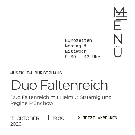
M
E
N
Bürozeiten:
Montag &
Ü
Mittwoch
9:30 – 13 Uhr
MUSIK IM BÜRGERHAUS
Duo Faltenreich
Duo Faltenreich mit Helmut Stuarnig und
Regine Münchow
15. OKTOBER
19:00
JETZT ANMELDEN
2026