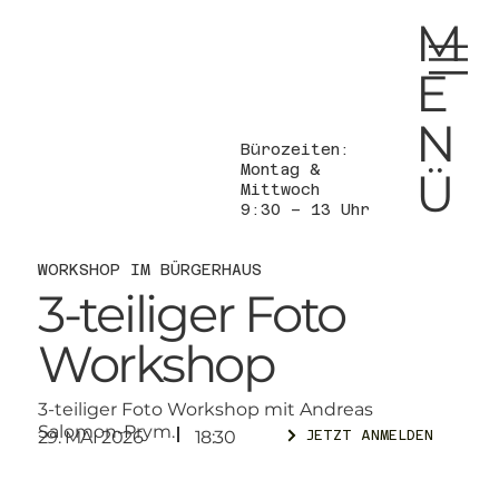
M
E
N
Bürozeiten:
Montag &
Ü
Mittwoch
9:30 – 13 Uhr
WORKSHOP IM BÜRGERHAUS
3-teiliger Foto
Workshop
3-teiliger Foto Workshop mit Andreas
Salomon-Prym.
29. MAI 2026
18:30
JETZT ANMELDEN