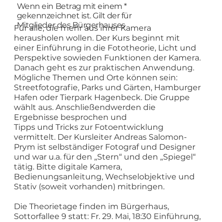
Wenn ein Betrag mit einem *
gekennzeichnet ist. Gilt der für
Mitglieder des Bürgerhauses
Für alle, die mehr aus ihrer Kamera
herausholen wollen. Der Kurs beginnt mit
einer Einführung in die Fototheorie, Licht und
Perspektive sowieden Funktionen der Kamera.
Danach geht es zur praktischen Anwendung.
Mögliche Themen und Orte können sein:
Streetfotografie, Parks und Gärten, Hamburger
Hafen oder Tierpark Hagenbeck. Die Gruppe
wählt aus. Anschließendwerden die
Ergebnisse besprochen und
Tipps und Tricks zur Fotoentwicklung
vermittelt. Der Kursleiter Andreas Salomon-
Prym ist selbständiger Fotograf und Designer
und war u.a. für den „Stern“ und den „Spiegel“
tätig. Bitte digitale Kamera,
Bedienungsanleitung, Wechselobjektive und
Stativ (soweit vorhanden) mitbringen.
Die Theorietage finden im Bürgerhaus,
Sottorfallee 9 statt: Fr. 29. Mai, 18:30 Einführung,