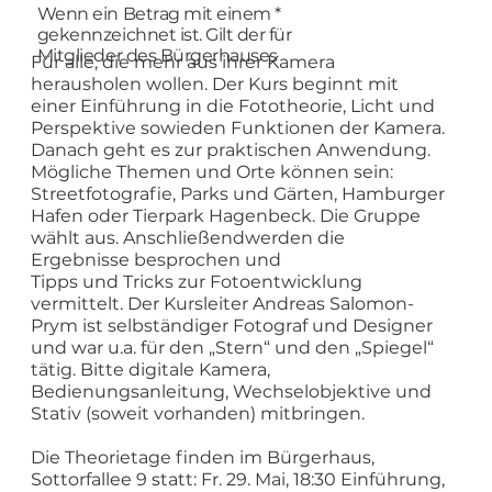
Wenn ein Betrag mit einem *
gekennzeichnet ist. Gilt der für
Mitglieder des Bürgerhauses
Für alle, die mehr aus ihrer Kamera
herausholen wollen. Der Kurs beginnt mit
einer Einführung in die Fototheorie, Licht und
Perspektive sowieden Funktionen der Kamera.
Danach geht es zur praktischen Anwendung.
Mögliche Themen und Orte können sein:
Streetfotografie, Parks und Gärten, Hamburger
Hafen oder Tierpark Hagenbeck. Die Gruppe
wählt aus. Anschließendwerden die
Ergebnisse besprochen und
Tipps und Tricks zur Fotoentwicklung
vermittelt. Der Kursleiter Andreas Salomon-
Prym ist selbständiger Fotograf und Designer
und war u.a. für den „Stern“ und den „Spiegel“
tätig. Bitte digitale Kamera,
Bedienungsanleitung, Wechselobjektive und
Stativ (soweit vorhanden) mitbringen.
Die Theorietage finden im Bürgerhaus,
Sottorfallee 9 statt: Fr. 29. Mai, 18:30 Einführung,