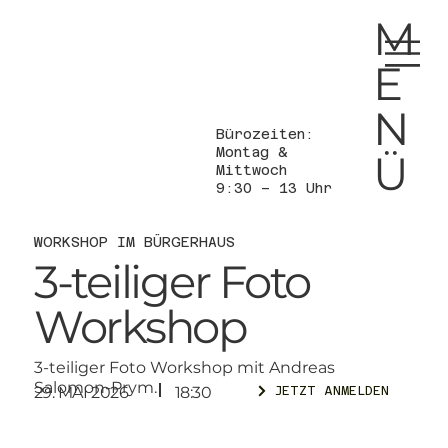
M
E
N
Bürozeiten:
Montag &
Ü
Mittwoch
9:30 – 13 Uhr
WORKSHOP IM BÜRGERHAUS
3-teiliger Foto
Workshop
3-teiliger Foto Workshop mit Andreas
Salomon-Prym.
29. MAI 2026
18:30
JETZT ANMELDEN