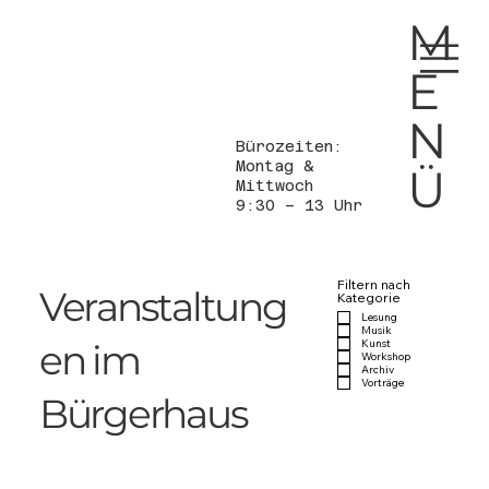
M
E
N
Bürozeiten:
Montag &
Ü
Mittwoch
9:30 – 13 Uhr
Filtern nach
Veranstaltung
Kategorie
Lesung
Musik
en im
Kunst
Workshop
Archiv
Vorträge
Bürgerhaus