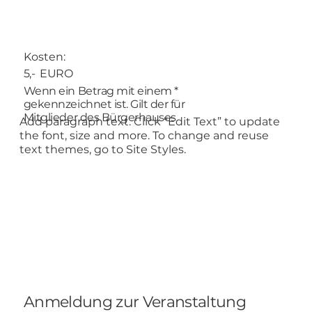
Kosten:
5,- EURO
Wenn ein Betrag mit einem *
gekennzeichnet ist. Gilt der für
Mitglieder des Bürgerhauses
Add paragraph text. Click “Edit Text” to update
the font, size and more. To change and reuse
text themes, go to Site Styles.
Anmeldung zur Veranstaltung