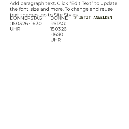
Add paragraph text. Click “Edit Text” to update
the font, size and more. To change and reuse
text themes, go to Site Styles.
DONNERSTAG
DONNE
JETZT ANMELDEN
; 15.03.26 • 16:30
RSTAG;
UHR
15.03.26
• 16:30
UHR