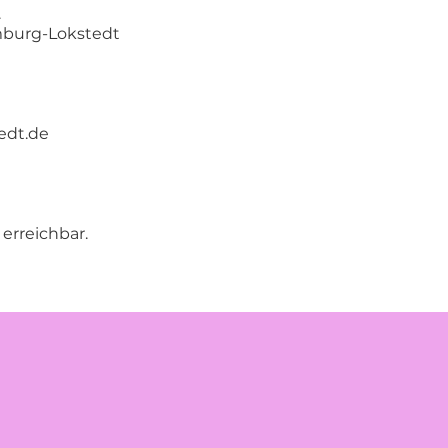
.
amburg-Lokstedt
edt.de
 erreichbar.